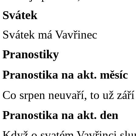
Svátek
Svátek má
Vavřinec
Pranostiky
Pranostika na akt. měsíc
Co srpen neuvaří, to už zář
Pranostika na akt. den
Když o svatém Vavřinci slun