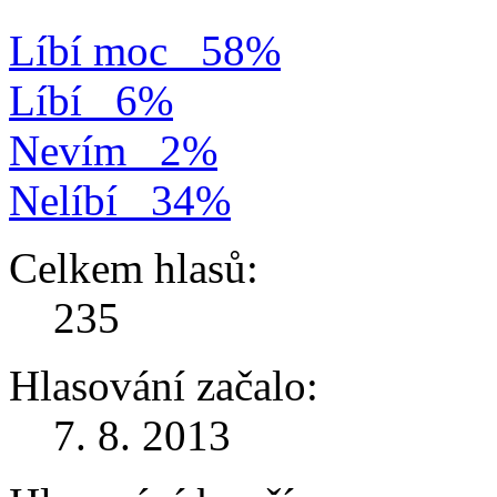
Líbí moc
58%
Líbí
6%
Nevím
2%
Nelíbí
34%
Celkem hlasů:
235
Hlasování začalo:
7. 8. 2013