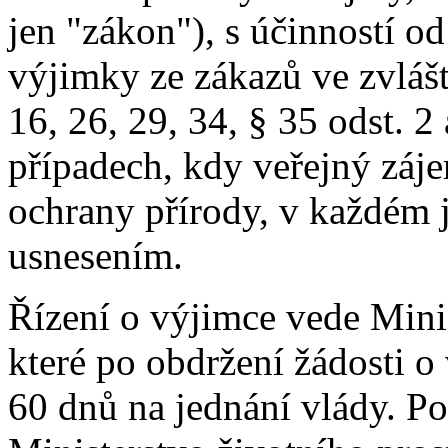
jen "zákon"), s účinností o
výjimky ze zákazů ve zvláš
16, 26, 29, 34, § 35 odst. 2
případech, kdy veřejný záj
ochrany přírody, v každém 
usnesením.
Řízení o výjimce vede Minis
které po obdržení žádosti o
60 dnů na jednání vlády. P