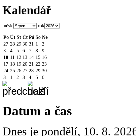
Kalendář
měsíc
rok
Po
Út
St
Čt
Pá
So
Ne
27
28
29
30
31
1
2
3
4
5
6
7
8
9
10
11
12
13
14
15
16
17
18
19
20
21
22
23
24
25
26
27
28
29
30
31
1
2
3
4
5
6
Datum a čas
Dnes je
pondělí
,
10. 8. 202