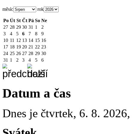
měsíc
rok
Po
Út
St
Čt
Pá
So
Ne
27
28
29
30
31
1
2
3
4
5
6
7
8
9
10
11
12
13
14
15
16
17
18
19
20
21
22
23
24
25
26
27
28
29
30
31
1
2
3
4
5
6
Datum a čas
Dnes je
čtvrtek
,
6. 8. 2026
,
Svátek