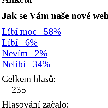
Jak se Vám naše nové web
Líbí moc
58%
Líbí
6%
Nevím
2%
Nelíbí
34%
Celkem hlasů:
235
Hlasování začalo: