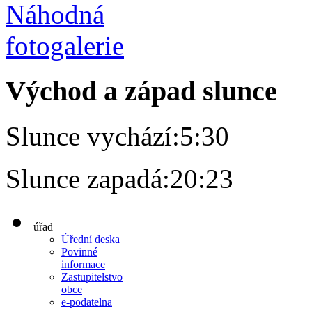
Východ a západ slunce
Slunce vychází:
5:30
Slunce zapadá:
20:23
úřad
Úřední deska
Povinné
informace
Zastupitelstvo
obce
e-podatelna