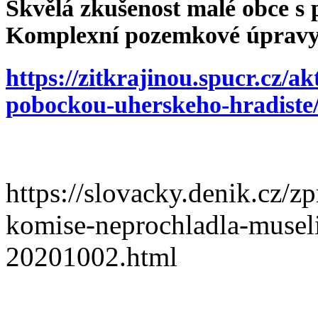
Skvělá zkušenost malé obce s
Komplexní pozemkové úprav
https://zitkrajinou.spucr.cz/a
pobockou-uherskeho-hradiste
https://slovacky.denik.cz/z
komise-neprochladla-museli
20201002.html