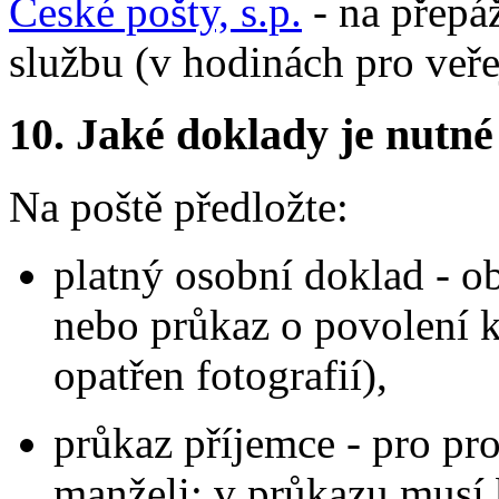
České pošty, s.p.
- na přepá
službu (v hodinách pro veře
10.
Jaké doklady je nutné
Na poště předložte:
platný osobní doklad - o
nebo průkaz o povolení k
opatřen fotografií),
průkaz příjemce - pro p
manželi; v průkazu musí