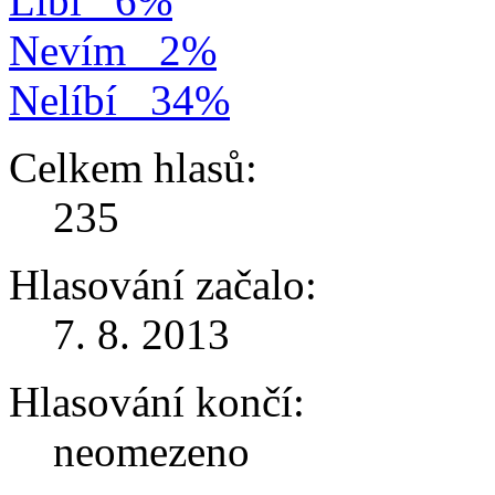
Líbí
6%
Nevím
2%
Nelíbí
34%
Celkem hlasů:
235
Hlasování začalo:
7. 8. 2013
Hlasování končí:
neomezeno