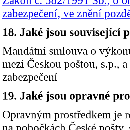
Zákon č. 582/1991 Sb., o or
zabezpečení, ve znění pozdě
18.
Jaké jsou související 
Mandátní smlouva o výkonu
mezi Českou poštou, s.p., 
zabezpečení
19.
Jaké jsou opravné pro
Opravným prostředkem je re
na pobočkách České pošty, 