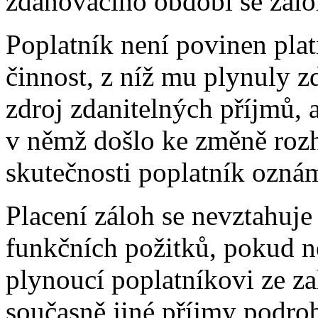
zdaňovacího období se zálo
Poplatník není povinen plati
činnost, z níž mu plynuly z
zdroj zdanitelných příjmů, a
v němž došlo ke změně rozh
skutečnosti poplatník ozná
Placení záloh se nevztahuje 
funkčních požitků, pokud ne
plynoucí poplatníkovi ze za
současně jiné příjmy podro