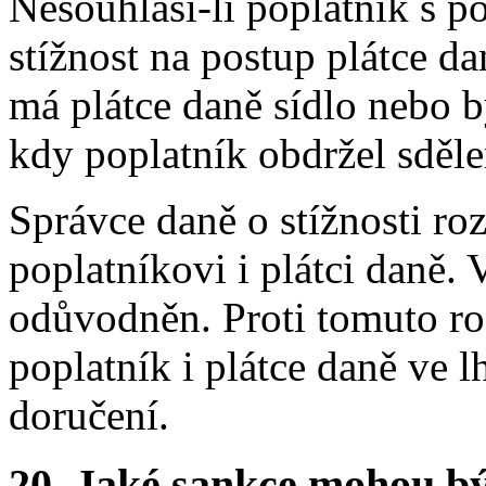
Nesouhlasí-li poplatník s 
stížnost na postup plátce d
má plátce daně sídlo nebo b
kdy poplatník obdržel sděle
Správce daně o stížnosti ro
poplatníkovi i plátci daně.
odůvodněn. Proti tomuto ro
poplatník i plátce daně ve 
doručení.
20.
Jaké sankce mohou bý