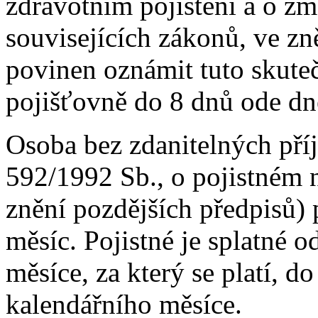
zdravotním pojištění a o z
souvisejících zákonů, ve zn
povinen oznámit tuto skuteč
pojišťovně do 8 dnů ode dne
Osoba bez zdanitelných pří
592/1992 Sb., o pojistném n
znění pozdějších předpisů) p
měsíc. Pojistné je splatné 
měsíce, za který se platí, 
kalendářního měsíce.