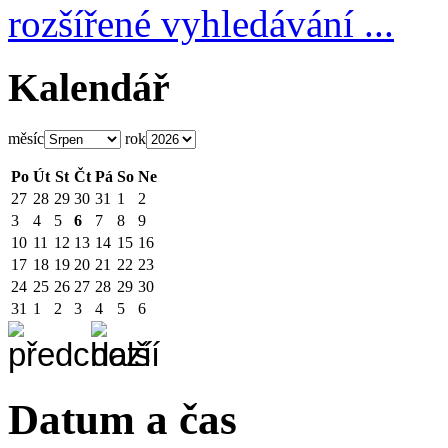
rozšířené vyhledávání ...
Kalendář
měsíc
rok
Po
Út
St
Čt
Pá
So
Ne
27
28
29
30
31
1
2
3
4
5
6
7
8
9
10
11
12
13
14
15
16
17
18
19
20
21
22
23
24
25
26
27
28
29
30
31
1
2
3
4
5
6
Datum a čas