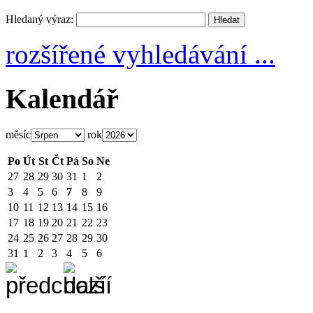
Hledaný výraz:
rozšířené vyhledávání ...
Kalendář
měsíc
rok
Po
Út
St
Čt
Pá
So
Ne
27
28
29
30
31
1
2
3
4
5
6
7
8
9
10
11
12
13
14
15
16
17
18
19
20
21
22
23
24
25
26
27
28
29
30
31
1
2
3
4
5
6