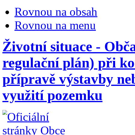
Rovnou na obsah
Rovnou na menu
Životní situace - Obč
regulační plán) při k
přípravě výstavby ne
využití pozemku