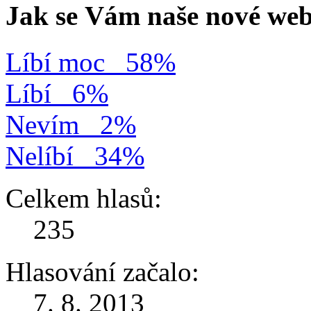
Jak se Vám naše nové web
Líbí moc
58%
Líbí
6%
Nevím
2%
Nelíbí
34%
Celkem hlasů:
235
Hlasování začalo:
7. 8. 2013