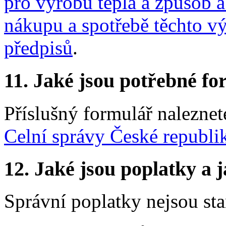
pro výrobu tepla a způsob 
nákupu a spotřebě těchto v
předpisů
.
11.
Jaké jsou potřebné for
Příslušný formulář nalezne
Celní správy České republi
12.
Jaké jsou poplatky a j
Správní poplatky nejsou st