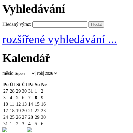
Vyhledávání
Hledaný výraz:
rozšířené vyhledávání ...
Kalendář
měsíc
rok
Po
Út
St
Čt
Pá
So
Ne
27
28
29
30
31
1
2
3
4
5
6
7
8
9
10
11
12
13
14
15
16
17
18
19
20
21
22
23
24
25
26
27
28
29
30
31
1
2
3
4
5
6