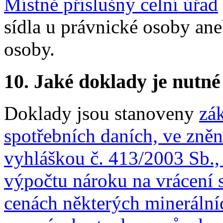
Místně příslušný celní úřad
sídla u právnické osoby ane
osoby.
10.
Jaké doklady je nutné
Doklady jsou stanoveny
zá
spotřebních daních, ve zněn
vyhláškou č. 413/2003 Sb.,
výpočtu nároku na vrácení 
cenách některých minerální