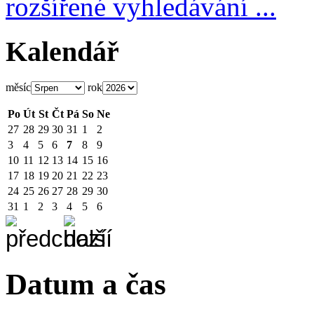
rozšířené vyhledávání ...
Kalendář
měsíc
rok
Po
Út
St
Čt
Pá
So
Ne
27
28
29
30
31
1
2
3
4
5
6
7
8
9
10
11
12
13
14
15
16
17
18
19
20
21
22
23
24
25
26
27
28
29
30
31
1
2
3
4
5
6
Datum a čas