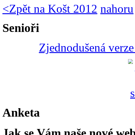
<
Zpět na Košt 2012
nahoru
Senioři
Zjednodušená verze 
Anketa
Jak se Vám naše nové web