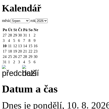
Kalendář
měsíc
rok
Po
Út
St
Čt
Pá
So
Ne
27
28
29
30
31
1
2
3
4
5
6
7
8
9
10
11
12
13
14
15
16
17
18
19
20
21
22
23
24
25
26
27
28
29
30
31
1
2
3
4
5
6
Datum a čas
Dnes je
pondělí
,
10. 8. 202