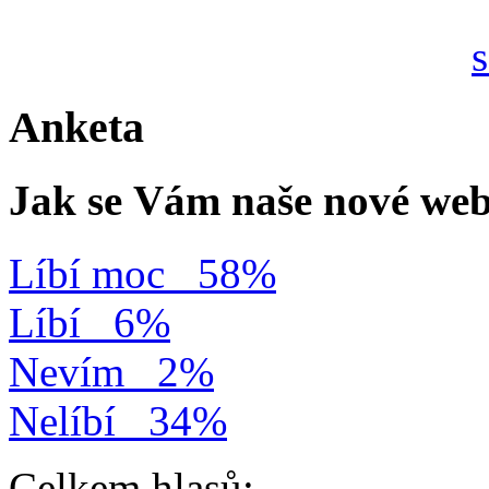
Anketa
Jak se Vám naše nové web
Líbí moc
58%
Líbí
6%
Nevím
2%
Nelíbí
34%
Celkem hlasů: