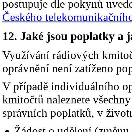
postupuje dle pokynů uved
Českého telekomunikačníh
12.
Jaké jsou poplatky a j
Využívání rádiových kmito
oprávnění není zatíženo pop
V případě individuálního o
kmitočtů naleznete všechny 
správních poplatků, v životn
Žádost o udělení (změnu,