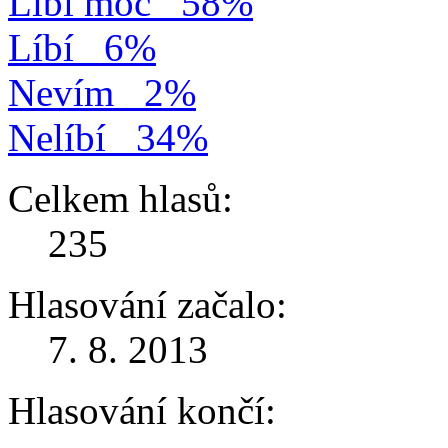
Líbí moc
58%
Líbí
6%
Nevím
2%
Nelíbí
34%
Celkem hlasů:
235
Hlasování začalo:
7. 8. 2013
Hlasování končí: