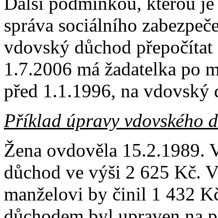
Další podmínkou, kterou je 
správa sociálního zabezpeč
vdovský důchod přepočítat č
1.7.2006 má žadatelka po m
před 1.1.1996, na vdovský 
Příklad úpravy vdovského 
Žena ovdověla 15.2.1989. V 
důchod ve výši 2 625 Kč. 
manželovi by činil 1 432 K
důchodem byl upraven na po