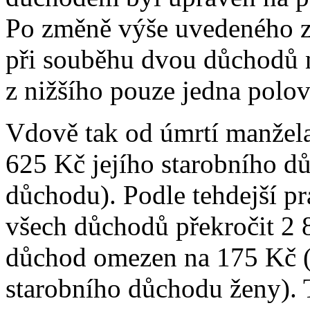
Po změně výše uvedeného zák
při souběhu dvou důchodů n
z nižšího pouze jedna polov
Vdově tak od úmrtí manžela
625 Kč jejího starobního 
důchodu). Podle tehdejší p
všech důchodů překročit 2 
důchod omezen na 175 Kč (t
starobního důchodu ženy). T