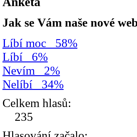
Anketa
Jak se Vám naše nové web
Líbí moc
58%
Líbí
6%
Nevím
2%
Nelíbí
34%
Celkem hlasů:
235
Hlasování začalo: