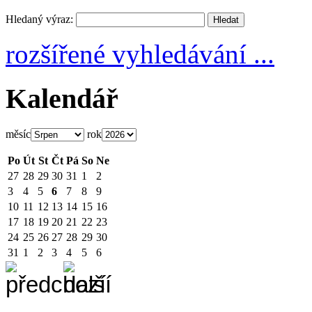
Hledaný výraz:
rozšířené vyhledávání ...
Kalendář
měsíc
rok
Po
Út
St
Čt
Pá
So
Ne
27
28
29
30
31
1
2
3
4
5
6
7
8
9
10
11
12
13
14
15
16
17
18
19
20
21
22
23
24
25
26
27
28
29
30
31
1
2
3
4
5
6