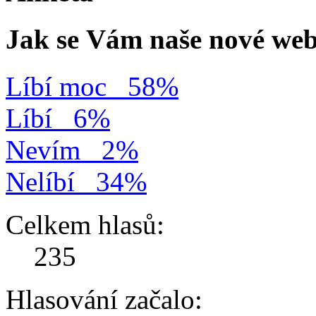
Jak se Vám naše nové web
Líbí moc
58%
Líbí
6%
Nevím
2%
Nelíbí
34%
Celkem hlasů:
235
Hlasování začalo: