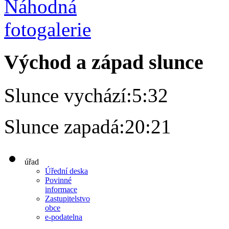
Východ a západ slunce
Slunce vychází:
5:32
Slunce zapadá:
20:21
úřad
Úřední deska
Povinné
informace
Zastupitelstvo
obce
e-podatelna