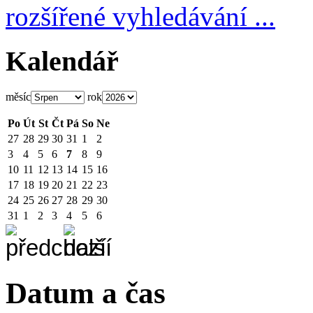
rozšířené vyhledávání ...
Kalendář
měsíc
rok
Po
Út
St
Čt
Pá
So
Ne
27
28
29
30
31
1
2
3
4
5
6
7
8
9
10
11
12
13
14
15
16
17
18
19
20
21
22
23
24
25
26
27
28
29
30
31
1
2
3
4
5
6
Datum a čas