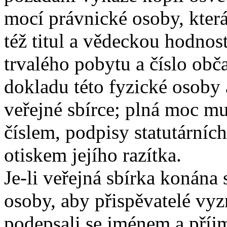
mocí právnické osoby, která
též titul a vědeckou hodnos
trvalého pobytu a číslo ob
dokladu této fyzické osoby 
veřejné sbírce; plná moc m
číslem, podpisy statutárníc
otiskem jejího razítka.
Je-li veřejná sbírka konána 
osoby, aby přispěvatelé vyz
podepsali se jménem a příj