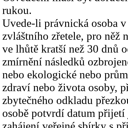
rukou.
Uvede-li právnická osoba 
zvláštního zřetele, pro něž 
ve lhůtě kratší než 30 dnů o
zmírnění následků ozbrojen
nebo ekologické nebo průmy
zdraví nebo života osoby, p
zbytečného odkladu přezko
osobě potvrdí datum přijetí
zahájení veřejné sbírky s p