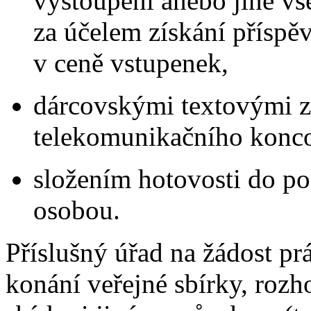
vystoupení anebo jiné vš
za účelem získání příspěv
v ceně vstupenek,
dárcovskými textovými z
telekomunikačního konco
složením hotovosti do p
osobou.
Příslušný úřad na žádost pr
konání veřejné sbírky, roz