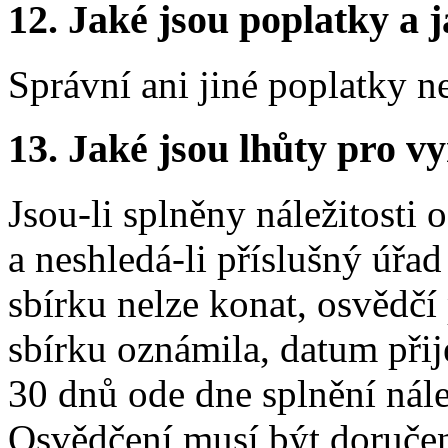
12.
Jaké jsou poplatky a j
Správní ani jiné poplatky n
13.
Jaké jsou lhůty pro vy
Jsou-li splněny náležitosti
a neshledá-li příslušný úřa
sbírku nelze konat, osvědčí
sbírku oznámila, datum přij
30 dnů ode dne splnění nále
Osvědčení musí být doručen