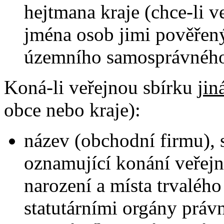
hejtmana kraje (chce-li v
jména osob jimi pověřen
územního samosprávného 
Koná-li veřejnou sbírku
jin
obce nebo kraje):
název (obchodní firmu), 
oznamující konání veřejné
narození a místa trvalého
statutárními orgány práv