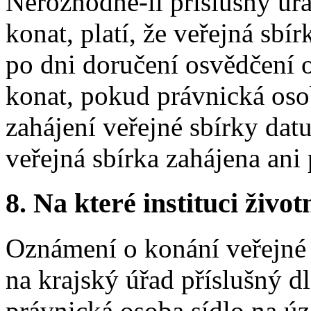
Nerozhodne-li příslušný úřa
konat, platí, že veřejná sbí
po dni doručení osvědčení o
konat, pokud právnická os
zahájení veřejné sbírky dat
veřejná sbírka zahájena ani
8.
Na které instituci životn
Oznámení o konání veřejné
na krajský úřad příslušný dl
právnická osoba sídlo na ú