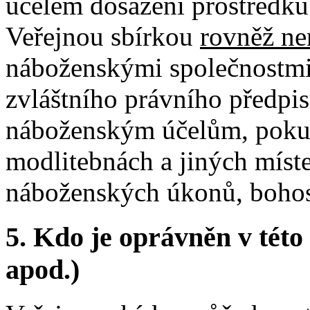
účelem dosažení prostředků
Veřejnou sbírkou
rovněž ne
náboženskými společnostmi
zvláštního právního předpi
náboženským účelům, pokud
modlitebnách a jiných míst
náboženských úkonů, bohos
5.
Kdo je oprávněn v této 
apod.)