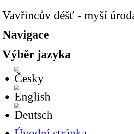
Vavřincův déšť - myší úrod
Navigace
Výběr jazyka
Česky
English
Deutsch
Úvodní stránka