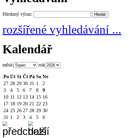
Hledaný výraz:
rozšířené vyhledávání ...
Kalendář
měsíc
rok
Po
Út
St
Čt
Pá
So
Ne
27
28
29
30
31
1
2
3
4
5
6
7
8
9
10
11
12
13
14
15
16
17
18
19
20
21
22
23
24
25
26
27
28
29
30
31
1
2
3
4
5
6