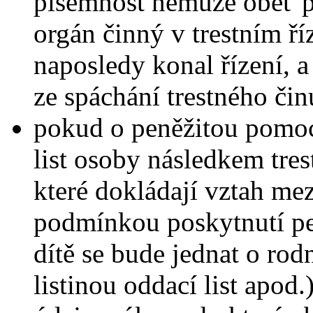
písemnost nemůže oběť pře
orgán činný v trestním ří
naposledy konal řízení, 
ze spáchání trestného čin
pokud o peněžitou pomoc
list osoby následkem tres
které dokládají vztah me
podmínkou poskytnutí pen
dítě se bude jednat o rod
listinou oddací list apod.)