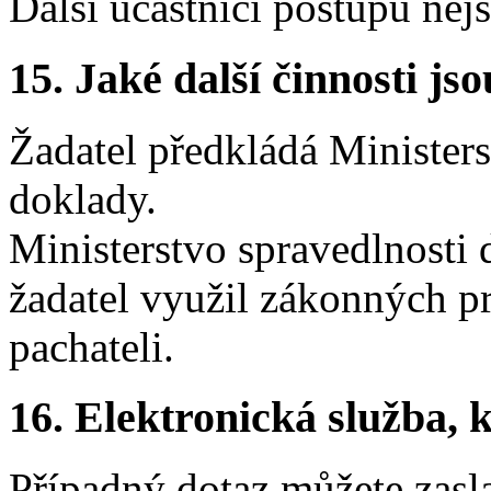
Další účastníci postupu nej
15.
Jaké další činnosti js
Žadatel předkládá Ministers
doklady.
Ministerstvo spravedlnosti 
žadatel využil zákonných p
pachateli.
16.
Elektronická služba, k
Případný dotaz můžete zasl