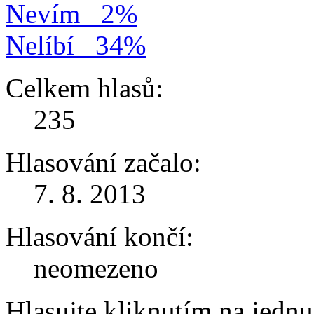
Nevím
2%
Nelíbí
34%
Celkem hlasů:
235
Hlasování začalo:
7. 8. 2013
Hlasování končí:
neomezeno
Hlasujte kliknutím na jedn