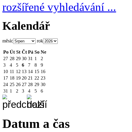
rozšířené vyhledávání ...
Kalendář
měsíc
rok
Po
Út
St
Čt
Pá
So
Ne
27
28
29
30
31
1
2
3
4
5
6
7
8
9
10
11
12
13
14
15
16
17
18
19
20
21
22
23
24
25
26
27
28
29
30
31
1
2
3
4
5
6
Datum a čas