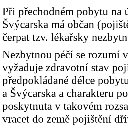
Při přechodném pobytu na ú
Švýcarska má občan (pojišt
čerpat tzv. lékařsky nezbytn
Nezbytnou péčí se rozumí v
vyžaduje zdravotní stav poj
předpokládané délce pobytu
a Švýcarska a charakteru p
poskytnuta v takovém rozsa
vracet do země pojištění dř