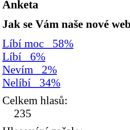
Anketa
Jak se Vám naše nové web
Líbí moc
58%
Líbí
6%
Nevím
2%
Nelíbí
34%
Celkem hlasů:
235