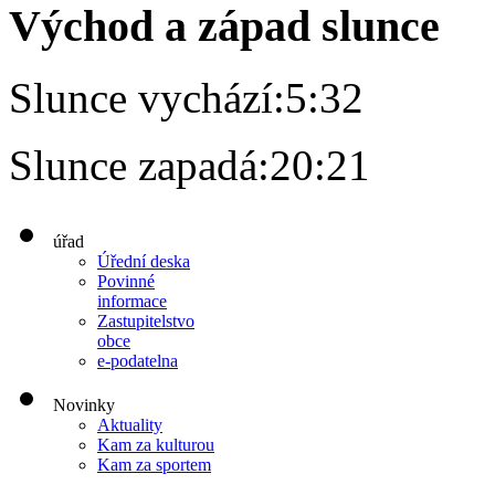
Východ a západ slunce
Slunce vychází:
5:32
Slunce zapadá:
20:21
úřad
Úřední deska
Povinné
informace
Zastupitelstvo
obce
e-podatelna
Novinky
Aktuality
Kam za kulturou
Kam za sportem