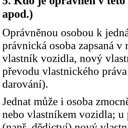
5.
Kdo je oprávněn v této 
apod.)
Oprávněnou osobou k jedná
právnická osoba zapsaná v r
vlastník vozidla, nový vlas
převodu vlastnického práva 
darování).
Jednat může i osoba zmocn
nebo vlastníkem vozidla; u
(např. dědictví) nový vlastn