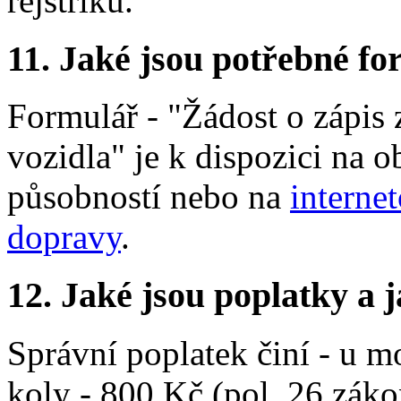
rejstříku.
11.
Jaké jsou potřebné for
Formulář - "Žádost o zápis 
vozidla" je k dispozici na 
působností nebo na
interne
dopravy
.
12.
Jaké jsou poplatky a j
Správní poplatek činí - u 
koly -
800 Kč
(pol. 26 záko