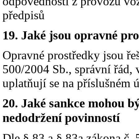
odpovědnosti z provozu voz
předpisů
19.
Jaké jsou opravné pro
Opravné prostředky jsou ře
500/2004 Sb., správní řád, 
uplatňují se na příslušném 
20.
Jaké sankce mohou bý
nedodržení povinností
Dle § 83 a § 83a zákona č.