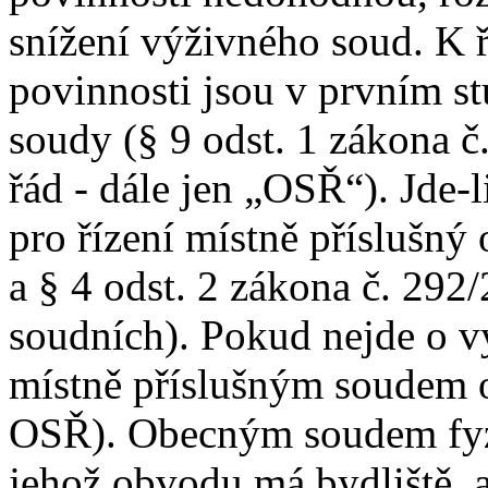
snížení výživného soud. K ř
povinnosti jsou v prvním st
soudy (§ 9 odst. 1 zákona 
řád - dále jen „OSŘ“). Jde-li
pro řízení místně příslušný 
a § 4 odst. 2 zákona č. 292/
soudních). Pokud nejde o výž
místně příslušným soudem 
OSŘ). Obecným soudem fyzi
jehož obvodu má bydliště, a