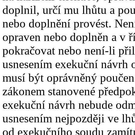
doplnil, určí mu lhůtu a pou
nebo doplnění provést. Není
opraven nebo doplněn a v ří
pokračovat nebo není-li při
usnesením exekuční návrh o
musí být oprávněný poučen.
zákonem stanovené předpok
exekuční návrh nebude odmí
usnesením nejpozději ve lh
od exekučního soudu zamít