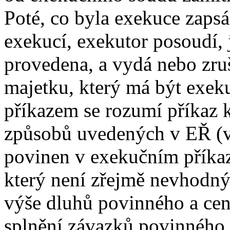
Poté, co byla exekuce zapsá
exekucí, exekutor posoudí
provedena, a vydá nebo zru
majetku, který má být exek
příkazem se rozumí příkaz 
způsobů uvedených v EŘ (vi
povinen v exekučním příkaz
který není zřejmě nevhodn
výše dluhů povinného a cen
splnění závazků povinného 