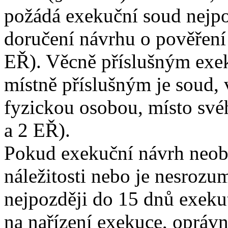
požádá exekuční soud nejpo
doručení návrhu o pověření 
EŘ). Věcně příslušným exe
místně příslušným je soud, 
fyzickou osobou, místo svéh
a 2 EŘ).
Pokud exekuční návrh neob
náležitosti nebo je nesrozu
nejpozději do 15 dnů exeku
na nařízení exekuce, opráv