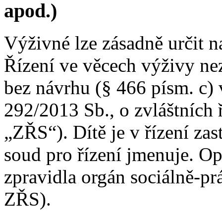
apod.)
Výživné lze zásadně určit n
Řízení ve věcech výživy nezl
bez návrhu (§ 466 písm. c) 
292/2013 Sb., o zvláštních 
„ZŘS“). Dítě je v řízení za
soud pro řízení jmenuje. O
zpravidla orgán sociálně-pr
ZŘS).