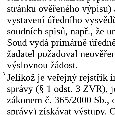
stránku ověřeného výpisu) 
vystavení úředního vysvěd
soudních spisů, např., že ur
Soud vydá primárně úředně
žadatel požadoval neověřen
výslovnou žádost.
3
Jelikož je veřejný rejstří
správy (§ 1 odst. 3 ZVR), j
zákonem č. 365/2000 Sb., 
správy) získávat výstupy. 