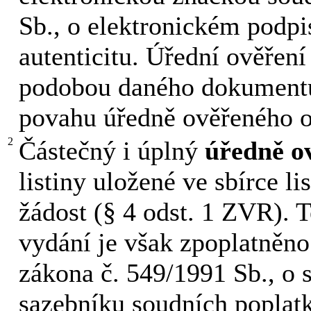
Sb., o elektronickém podpis
autenticitu. Úřední ověření
podobou daného dokumentu
povahu úředně ověřeného o
2
Částečný i úplný
úředně ov
listiny uložené ve sbírce l
žádost (§ 4 odst. 1 ZVR). 
vydání je však zpoplatněno
zákona č. 549/1991 Sb., o 
sazebníku soudních poplat