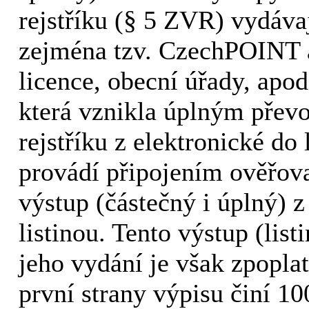
rejstříku (§ 5 ZVR) vydávaj
zejména tzv. CzechPOINT a 
licence, obecní úřady, apo
která vznikla úplným přev
rejstříku z elektronické do
provádí připojením ověřova
výstup (částečný i úplný) z
listinou. Tento výstup (lis
jeho vydání je však zpopla
první strany výpisu činí 10