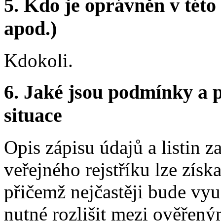
5.
Kdo je oprávněn v této 
apod.)
Kdokoli.
6.
Jaké jsou podmínky a p
situace
Opis zápisu údajů a listin z
veřejného rejstříku lze zís
přičemž nejčastěji bude využ
nutné rozlišit mezi ověřen