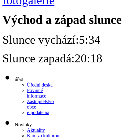
Východ a západ slunce
Slunce vychází:
5:34
Slunce zapadá:
20:18
úřad
Úřední deska
Povinné
informace
Zastupitelstvo
obce
e-podatelna
Novinky
Aktuality
Kam za kulturou