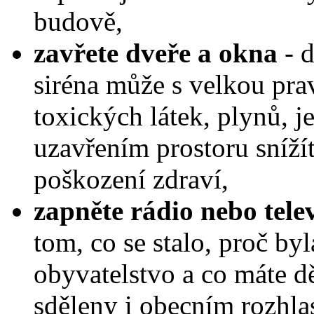
budově,
zavřete dveře a okna
- d
siréna může s velkou pra
toxických látek, plynů, j
uzavřením prostoru sníží
poškození zdraví,
zapněte rádio nebo telev
tom, co se stalo, proč by
obyvatelstvo a co máte d
sděleny i obecním rozhla