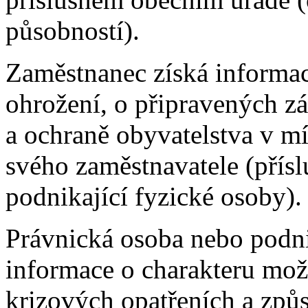
působností).
Zaměstnanec získá informa
ohrožení, o připravených zá
a ochraně obyvatelstva v mí
svého zaměstnavatele (přís
podnikající fyzické osoby).
Právnická osoba nebo podni
informace o charakteru mož
krizových opatřeních a způ