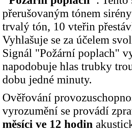
přerušovaným tónem sirény 
trvalý tón, 10 vteřin přestáv
Vyhlašuje se za účelem svol
Signál "Požární poplach" v
napodobuje hlas trubky tro
dobu jedné minuty.
Ověřování provozuschopnos
vyrozumění se provádí zpr
měsíci ve 12 hodin
akusti