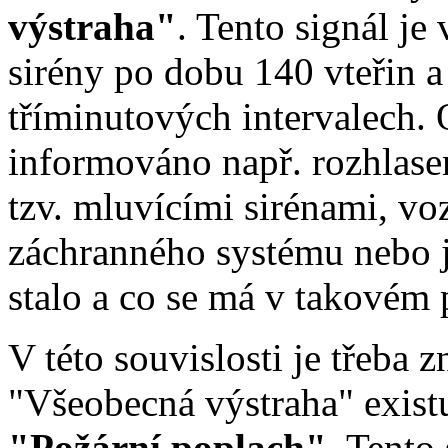
výstraha"
. Tento signál j
sirény po dobu 140 vteřin a
tříminutových intervalech. 
informováno např. rozhlasem
tzv. mluvícími sirénami, vo
záchranného systému nebo 
stalo a co se má v takovém 
V této souvislosti je třeba 
"Všeobecná výstraha" existu
"Požární poplach"
. Tento