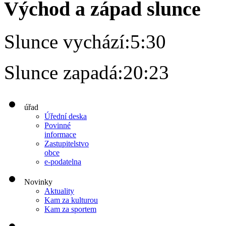
Východ a západ slunce
Slunce vychází:
5:30
Slunce zapadá:
20:23
úřad
Úřední deska
Povinné
informace
Zastupitelstvo
obce
e-podatelna
Novinky
Aktuality
Kam za kulturou
Kam za sportem