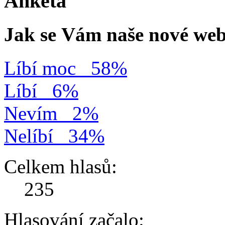
Anketa
Jak se Vám naše nové web
Líbí moc
58%
Líbí
6%
Nevím
2%
Nelíbí
34%
Celkem hlasů:
235
Hlasování začalo: