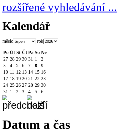
rozšířené vyhledávání ...
Kalendář
měsíc
rok
Po
Út
St
Čt
Pá
So
Ne
27
28
29
30
31
1
2
3
4
5
6
7
8
9
10
11
12
13
14
15
16
17
18
19
20
21
22
23
24
25
26
27
28
29
30
31
1
2
3
4
5
6
Datum a čas