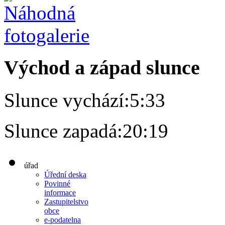
Východ a západ slunce
Slunce vychází:
5:33
Slunce zapadá:
20:19
úřad
Úřední deska
Povinné
informace
Zastupitelstvo
obce
e-podatelna