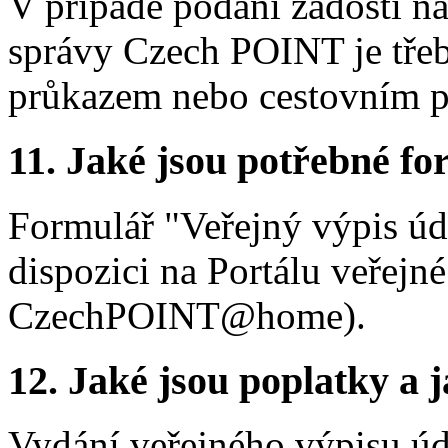
V případě podání žádosti n
správy Czech POINT je tře
průkazem nebo cestovním 
11.
Jaké jsou potřebné for
Formulář "Veřejný výpis úda
dispozici na Portálu veřejné
CzechPOINT@home).
12.
Jaké jsou poplatky a j
Vydání veřejného výpisu úd