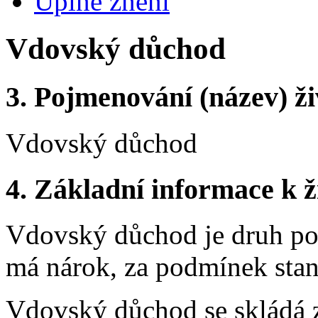
Úplné znění
Vdovský důchod
3.
Pojmenování (název) ži
Vdovský důchod
4.
Základní informace k ži
Vdovský důchod je druh poz
má nárok, za podmínek sta
Vdovský důchod se skládá z