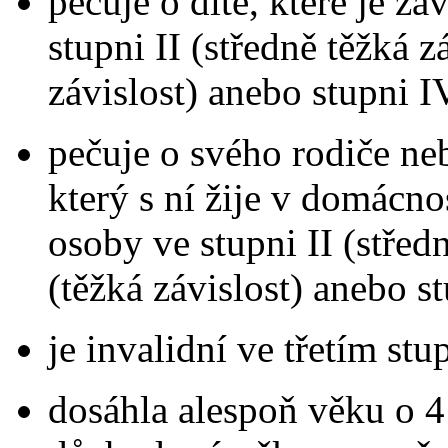
pečuje o dítě, které je z
stupni II (středně těžká z
závislost) anebo stupni IV
pečuje o svého rodiče ne
který s ní žije v domácno
osoby ve stupni II (středn
(těžká závislost) anebo st
je invalidní ve třetím stu
dosáhla alespoň věku o 4 