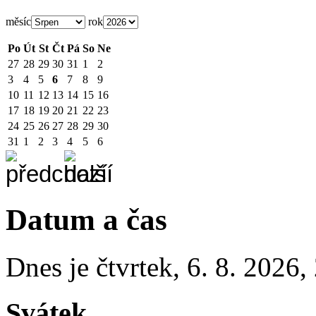
měsíc
rok
Po
Út
St
Čt
Pá
So
Ne
27
28
29
30
31
1
2
3
4
5
6
7
8
9
10
11
12
13
14
15
16
17
18
19
20
21
22
23
24
25
26
27
28
29
30
31
1
2
3
4
5
6
Datum a čas
Dnes je
čtvrtek
,
6. 8. 2026
,
Svátek