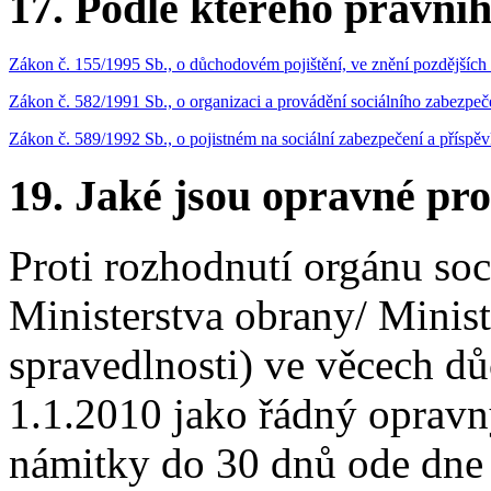
17.
Podle kterého právníh
Zákon č. 155/1995 Sb., o důchodovém pojištění, ve znění pozdějších
Zákon č. 582/1991 Sb., o organizaci a provádění sociálního zabezpeče
Zákon č. 589/1992 Sb., o pojistném na sociální zabezpečení a příspěvk
19.
Jaké jsou opravné pro
Proti rozhodnutí orgánu so
Ministerstva obrany/ Minist
spravedlnosti) ve věcech dů
1.1.2010 jako řádný opravn
námitky do 30 dnů ode dne 