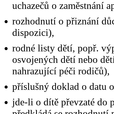
uchazečů o zaměstnání a
rozhodnutí o přiznání důc
dispozici),
rodné listy dětí, popř. vý
osvojených dětí nebo dětí
nahrazující péči rodičů),
příslušný doklad o datu o
jde-li o dítě převzaté do 
předkládá se rozhodnutí 