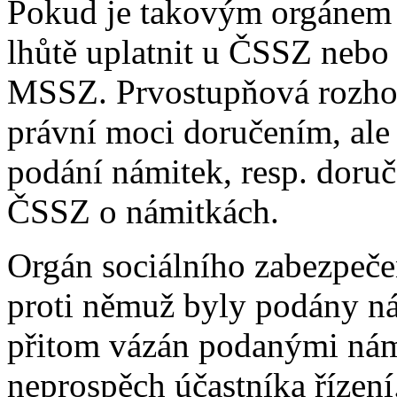
Pokud je takovým orgánem 
lhůtě uplatnit u ČSSZ nebo
MSSZ. Prvostupňová rozho
právní moci doručením, ale
podání námitek, resp. dor
ČSSZ o námitkách.
Orgán sociálního zabezpeč
proti němuž byly podány ná
přitom vázán podanými nám
neprospěch účastníka řízení