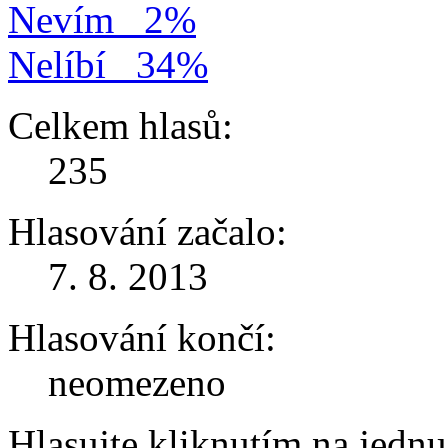
Nevím
2%
Nelíbí
34%
Celkem hlasů:
235
Hlasování začalo:
7. 8. 2013
Hlasování končí:
neomezeno
Hlasujte kliknutím na jedn