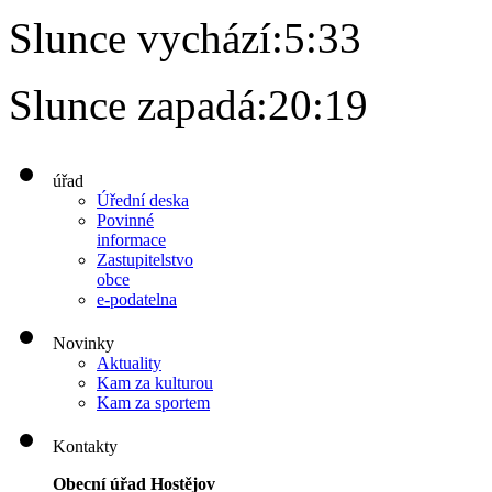
Slunce vychází:
5:33
Slunce zapadá:
20:19
úřad
Úřední deska
Povinné
informace
Zastupitelstvo
obce
e-podatelna
Novinky
Aktuality
Kam za kulturou
Kam za sportem
Kontakty
Obecní úřad Hostějov