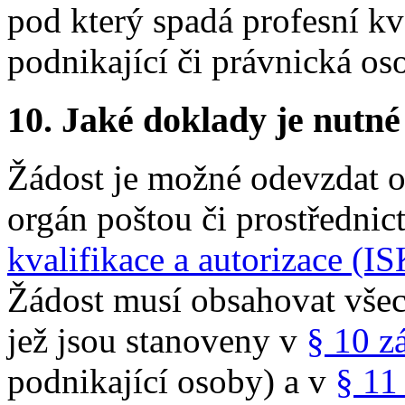
pod který spadá profesní kva
podnikající či právnická oso
10.
Jaké doklady je nutné
Žádost je možné odevzdat os
orgán poštou či prostředni
kvalifikace a autorizace (I
Žádost musí obsahovat všech
jež jsou stanoveny v
§ 10 z
podnikající osoby) a v
§ 11