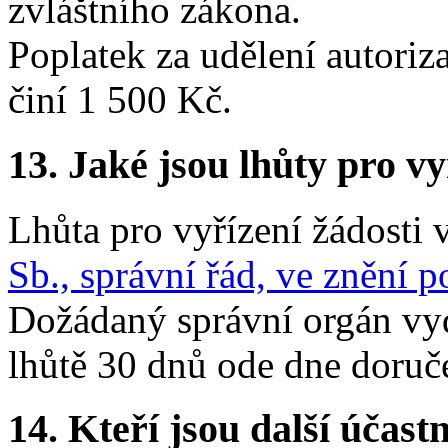
zvláštního zákona.
Poplatek za udělení autoriza
činí 1 500 Kč.
13.
Jaké jsou lhůty pro vy
Lhůta pro vyřízení žádosti 
Sb., správní řád, ve znění 
Dožádaný správní orgán vyd
lhůtě 30 dnů ode dne doruče
14.
Kteří jsou další účastn