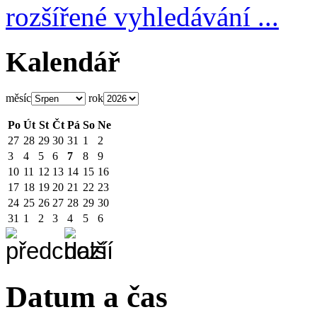
rozšířené vyhledávání ...
Kalendář
měsíc
rok
Po
Út
St
Čt
Pá
So
Ne
27
28
29
30
31
1
2
3
4
5
6
7
8
9
10
11
12
13
14
15
16
17
18
19
20
21
22
23
24
25
26
27
28
29
30
31
1
2
3
4
5
6
Datum a čas