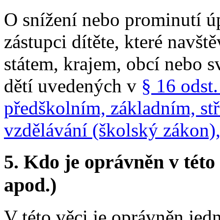
O snížení nebo prominutí ú
zástupci dítěte, které navš
státem, krajem, obcí nebo s
dětí uvedených v
§ 16 odst.
předškolním, základním, st
vzdělávání (školský zákon),
5.
Kdo je oprávněn v této 
apod.)
V této věci je oprávněn jed