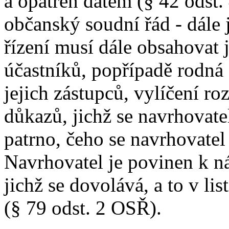
a opatřen datem (§ 42 odst.
občanský soudní řád - dále
řízení musí dále obsahovat 
účastníků, popřípadě rodná 
jejich zástupců, vylíčení ro
důkazů, jichž se navrhovate
patrno, čeho se navrhovate
Navrhovatel je povinen k n
jichž se dovolává, a to v li
(§ 79 odst. 2 OSŘ).