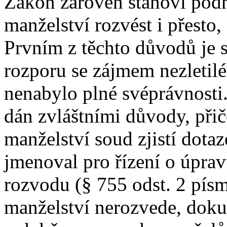
Zákon zároveň stanoví pod
manželství rozvést i přesto,
Prvním z těchto důvodů je s
rozporu se zájmem nezletilé
nenabylo plné svéprávnosti.
dán zvláštními důvody, přič
manželství soud zjistí dota
jmenoval pro řízení o úprav
rozvodu (§ 755 odst. 2 pís
manželství nerozvede, doku