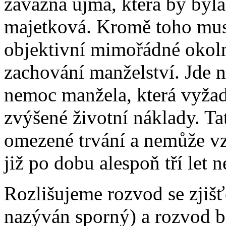
závažná újma, která by byla
majetková. Kromě toho musí
objektivní mimořádné okoln
zachování manželství. Jde n
nemoc manžela, která vyžad
zvýšené životní náklady. T
omezené trvání a nemůže v
již po dobu alespoň tří let n
Rozlišujeme rozvod se zjišť
nazýván sporný) a rozvod be