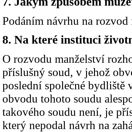
7.
Jakým způsobem můžete 
Podáním návrhu na rozvod 
8.
Na které instituci životn
O rozvodu manželství rozhod
příslušný soud, v jehož ob
poslední společné bydliště v
obvodu tohoto soudu alesp
takového soudu není, je př
který nepodal návrh na zaháj