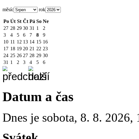
měsíc
rok
Po
Út
St
Čt
Pá
So
Ne
27
28
29
30
31
1
2
3
4
5
6
7
8
9
10
11
12
13
14
15
16
17
18
19
20
21
22
23
24
25
26
27
28
29
30
31
1
2
3
4
5
6
Datum a čas
Dnes je
sobota
,
8. 8. 2026
,
Svátek