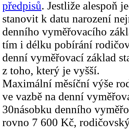
předpisů
. Jestliže alespoň 
stanovit k datu narození n
denního vyměřovacího základ
tím i délku pobírání rodičo
denní vyměřovací základ sta
z toho, který je vyšší.
Maximální měsíční výše rod
ve vazbě na denní vyměřov
30násobku denního vyměřov
rovno 7 600 Kč, rodičovský