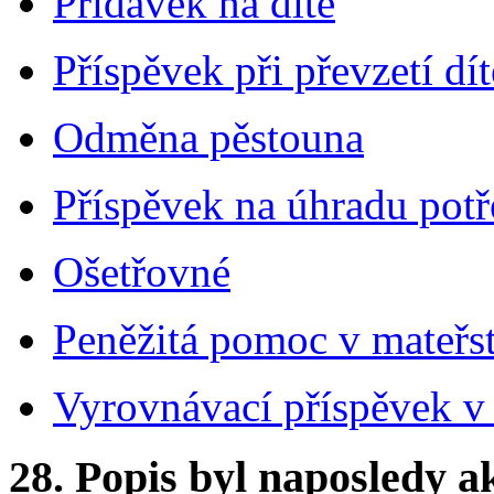
Přídavek na dítě
Příspěvek při převzetí dít
Odměna pěstouna
Příspěvek na úhradu potř
Ošetřovné
Peněžitá pomoc v mateřs
Vyrovnávací příspěvek v 
28.
Popis byl naposledy a