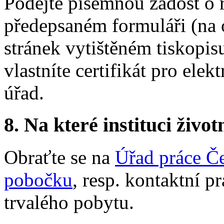
Podejte písemnou žádost o 
předepsaném formuláři (na o
stránek vytištěném tiskopis
vlastníte certifikát pro ele
úřad.
8.
Na které instituci životn
Obraťte se na
Úřad práce Če
pobočku
, resp. kontaktní p
trvalého pobytu.