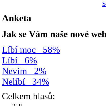
Anketa
Jak se Vám naše nové web
Líbí moc
58%
Líbí
6%
Nevím
2%
Nelíbí
34%
Celkem hlasů: