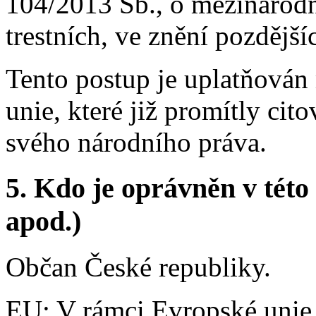
104/2013 Sb., o mezinárodní
trestních, ve znění pozdější
Tento postup je uplatňován
unie, které již promítly ci
svého národního práva.
5.
Kdo je oprávněn v této 
apod.)
Občan České republiky.
EU
: V rámci Evropské unie