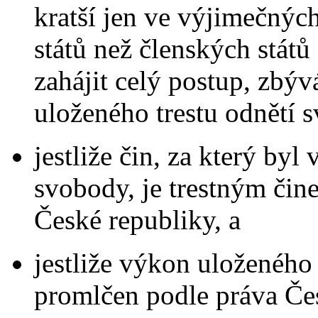
kratší jen ve výjimečnýc
států než členských stát
zahájit celý postup, zbý
uloženého trestu odnětí 
jestliže čin, za který byl 
svobody, je trestným čin
České republiky, a
jestliže výkon uloženého
promlčen podle práva Če