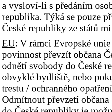
a vysloví-li s předáním osob
republika. Týká se pouze p
České republiky ze států m
EU
: V rámci Evropské unie
povinnost převzít občana Č
odnětí svobody do České re
obvyklé bydliště, nebo po
trestu / ochranného opatře
Odmítnout převzetí občana
do České republiky je možn