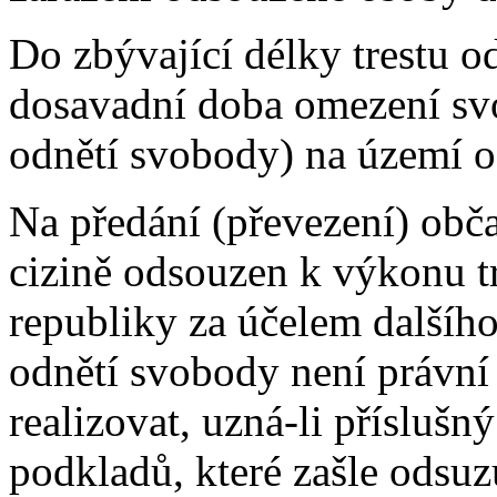
Do zbývající délky trestu o
dosavadní doba omezení sv
odnětí svobody) na území od
Na předání (převezení) obča
cizině odsouzen k výkonu t
republiky za účelem dalšíh
odnětí svobody není právní
realizovat, uzná-li příslušn
podkladů, které zašle odsuz