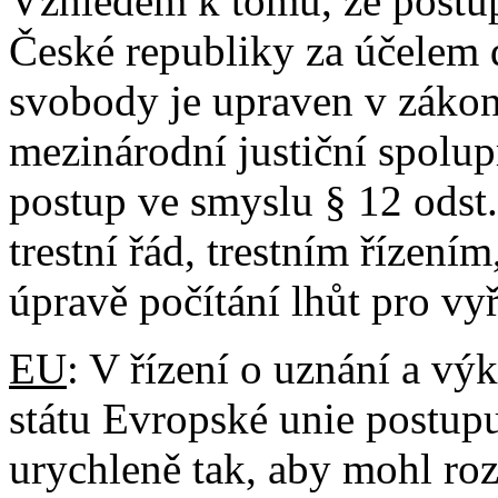
Vzhledem k tomu, že postu
České republiky za účelem 
svobody je upraven v zákon
mezinárodní justiční spolupr
postup ve smyslu § 12 odst
trestní řád, trestním řízení
úpravě počítání lhůt pro vyř
EU
: V řízení o uznání a v
státu Evropské unie postupu
urychleně tak, aby mohl ro