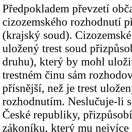
Předpokladem převzetí obča
cizozemského rozhodnutí 
(krajský soud). Cizozemské
uložený trest soud přizpůso
druhu), který by mohl uloži
trestném činu sám rozhodova
přísnější, než je trest ul
rozhodnutím. Neslučuje-li s
České republiky, přizpůsobí 
zákoníku, který mu nejvíce