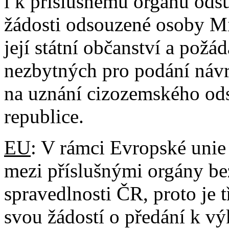
i k příslušnému orgánu odsu
žádosti odsouzené osoby Min
její státní občanství a požád
nezbytných pro podání náv
na uznání cizozemského od
republice.
EU
: V rámci Evropské unie
mezi příslušnými orgány be
spravedlnosti ČR, proto je 
svou žádostí o předání k v