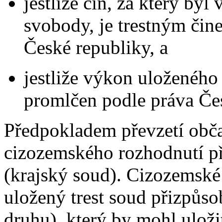
jestliže čin, za který byl 
svobody, je trestným čin
České republiky, a
jestliže výkon uloženého
promlčen podle práva Če
Předpokladem převzetí obča
cizozemského rozhodnutí 
(krajský soud). Cizozemské
uložený trest soud přizpůso
druhu), který by mohl uloži