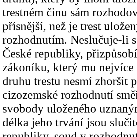
trestném činu sám rozhodova
přísnější, než je trest ul
rozhodnutím. Neslučuje-li s
České republiky, přizpůsobí 
zákoníku, který mu nejvíce
druhu trestu nesmí zhoršit 
cizozemské rozhodnutí směřu
svobody uloženého uznaný
délka jeho trvání jsou sluč
republiky, soud v rozhodnut