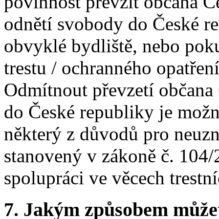
povinnost převzít občana Č
odnětí svobody do České re
obvyklé bydliště, nebo po
trestu / ochranného opatře
Odmítnout převzetí občana
do České republiky je možn
některý z důvodů pro neuz
stanovený v zákoně č. 104/2
spolupráci ve věcech trestní
7.
Jakým způsobem můžete 