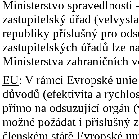
Ministerstvo spravedlnosti 
zastupitelský úřad (velvysl
republiky příslušný pro ods
zastupitelských úřadů lze n
Ministerstva zahraničních v
EU
: V rámci Evropské unie
důvodů (efektivita a rychlo
přímo na odsuzující orgán (
možné požádat i příslušný 
členském státě Evropské un