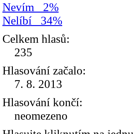
Nevím
2%
Nelíbí
34%
Celkem hlasů:
235
Hlasování začalo:
7. 8. 2013
Hlasování končí:
neomezeno
Hlasujte kliknutím na jedn