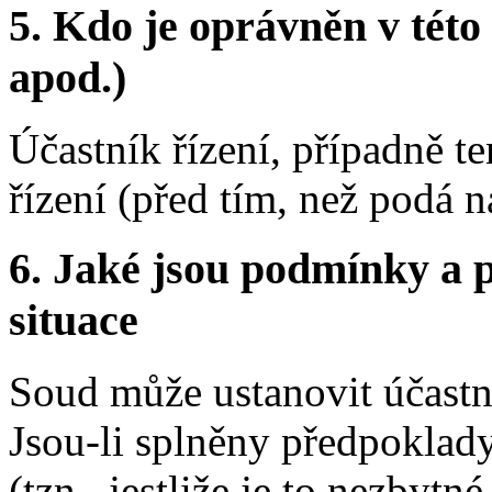
5.
Kdo je oprávněn v této 
apod.)
Účastník řízení, případně t
řízení (před tím, než podá n
6.
Jaké jsou podmínky a p
situace
Soud může ustanovit účastní
Jsou-li splněny předpoklad
(tzn., jestliže je to nezbytn