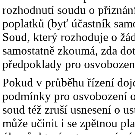
rozhodnutí soudu o přiznán
poplatků (byť účastník samo
Soud, který rozhoduje o žád
samostatně zkoumá, zda dot
předpoklady pro osvobozen
Pokud v průběhu řízení doj
podmínky pro osvobození o
soud též zruší usnesení o u
může učinit i se zpětnou pl