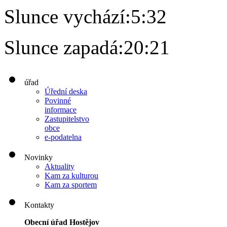
Slunce vychází:
5:32
Slunce zapadá:
20:21
úřad
Úřední deska
Povinné
informace
Zastupitelstvo
obce
e-podatelna
Novinky
Aktuality
Kam za kulturou
Kam za sportem
Kontakty
Obecní úřad Hostějov