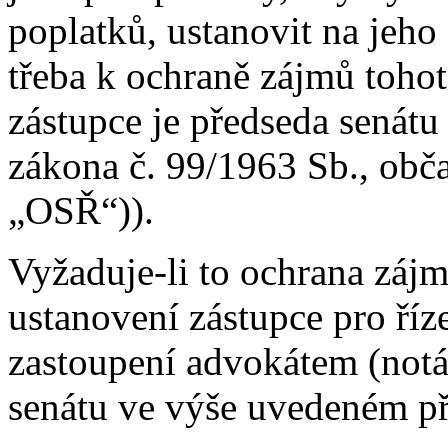
poplatků, ustanovit na jeho ž
třeba k ochraně zájmů tohot
zástupce je předseda senátu
zákona č. 99/1963 Sb., obča
„OSŘ“)).
Vyžaduje-li to ochrana zájm
ustanovení zástupce pro říz
zastoupení advokátem (notá
senátu ve výše uvedeném př