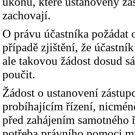
úkonů, které ustanovený zást
zachovají.
O právu účastníka požádat o
případě zjištění, že účastn
ale takovou žádost dosud s
poučit.
Žádost o ustanovení zástupc
probíhajícím řízení, nicmén
před zahájením samotného ř
potřeba právního pomoci mů