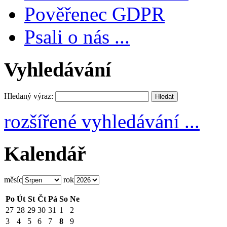
Pověřenec GDPR
Psali o nás ...
Vyhledávání
Hledaný výraz:
rozšířené vyhledávání ...
Kalendář
měsíc
rok
Po
Út
St
Čt
Pá
So
Ne
27
28
29
30
31
1
2
3
4
5
6
7
8
9