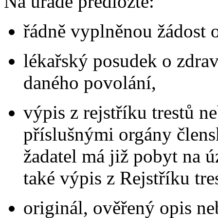
Na úřadě předložte:
řádně vyplněnou žádost o
lékařský posudek o zdrav
daného povolání,
výpis z rejstříku trestů
příslušnými orgány člens
žadatel má již pobyt na 
také výpis z Rejstříku tr
originál, ověřený opis n