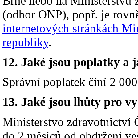
Brně nebo na Ministerstvu 
(odbor ONP), popř. je rovně
internetových stránkách Min
republiky
.
12.
Jaké jsou poplatky a j
Správní poplatek činí 2 000
13.
Jaké jsou lhůty pro vy
Ministerstvo zdravotnictví
do 2 měsíců od obdržení ve