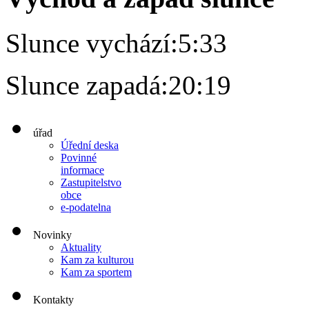
Slunce vychází:
5:33
Slunce zapadá:
20:19
úřad
Úřední deska
Povinné
informace
Zastupitelstvo
obce
e-podatelna
Novinky
Aktuality
Kam za kulturou
Kam za sportem
Kontakty