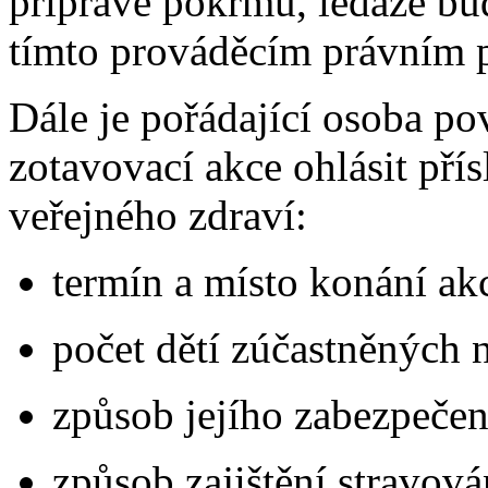
přípravě pokrmů, ledaže b
tímto prováděcím právním 
Dále je pořádající osoba p
zotavovací akce ohlásit př
veřejného zdraví:
termín a místo konání ak
počet dětí zúčastněných n
způsob jejího zabezpečen
způsob zajištění stravová