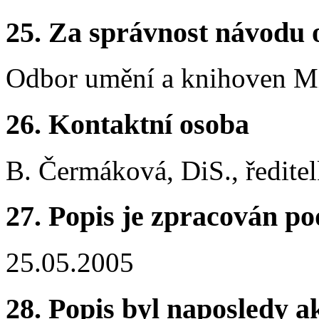
25.
Za správnost návodu 
Odbor umění a knihoven Min
26.
Kontaktní osoba
B. Čermáková, DiS., ředite
27.
Popis je zpracován po
25.05.2005
28.
Popis byl naposledy a