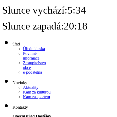
Slunce vychází:
5:34
Slunce zapadá:
20:18
úřad
Úřední deska
Povinné
informace
Zastupitelstvo
obce
e-podatelna
Novinky
Aktuality
Kam za kulturou
Kam za sportem
Kontakty
Obecní úřad Hostějov