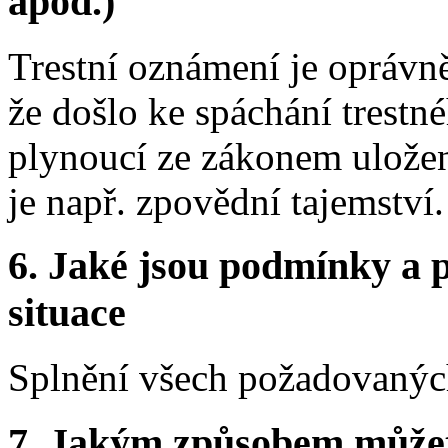
apod.)
Trestní oznámení je oprávn
že došlo ke spáchání trestn
plynoucí ze zákonem uložen
je např. zpovědní tajemství.
6.
Jaké jsou podmínky a p
situace
Splnění všech požadovaných
7.
Jakým způsobem můžete 