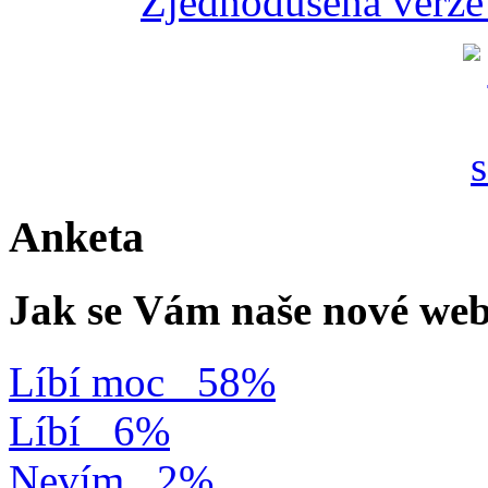
Zjednodušená verze 
Anketa
Jak se Vám naše nové web
Líbí moc
58%
Líbí
6%
Nevím
2%