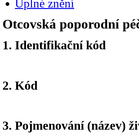
Úplné znění
Otcovská poporodní péč
1.
Identifikační kód
2.
Kód
3.
Pojmenování (název) ži