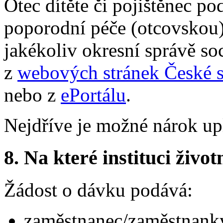
Otec dítěte či pojištěnec p
poporodní péče (otcovskou)
jakékoliv okresní správě so
z
webových stránek České s
nebo z
ePortálu
.
Nejdříve je možné nárok upl
8.
Na které instituci životn
Žádost o dávku podává:
zaměstnanec/zaměstnanky