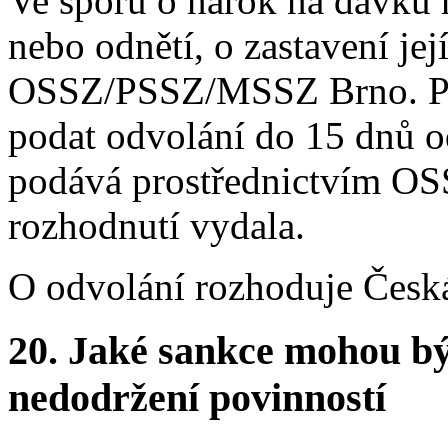
Ve sporu o nárok na dávku n
nebo odnětí, o zastavení jej
OSSZ/PSSZ/MSSZ Brno. Pro
podat odvolání do 15 dnů o
podává prostřednictvím O
rozhodnutí vydala.
O odvolání rozhoduje Česká
20.
Jaké sankce mohou bý
nedodržení povinností