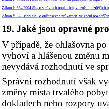
Zákon č. 634/2004 Sb., o správních poplatcích, ve znění pozdějších p
Zákon č. 328/1999 Sb., o občanských průkazech, ve znění pozdějších
19.
Jaké jsou opravné pro
V případě, že ohlašovna p
vyhoví a hlášenou změnu mí
nevydává rozhodnutí ve spr
Správní rozhodnutí však vyd
změny místa trvalého pobyt
dokladech nebo rozpory uvá