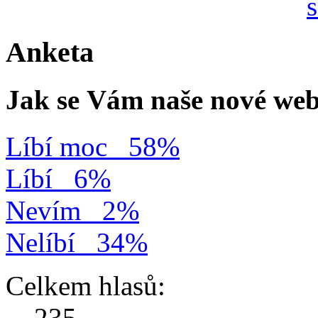
Anketa
Jak se Vám naše nové web
Líbí moc
58%
Líbí
6%
Nevím
2%
Nelíbí
34%
Celkem hlasů:
235