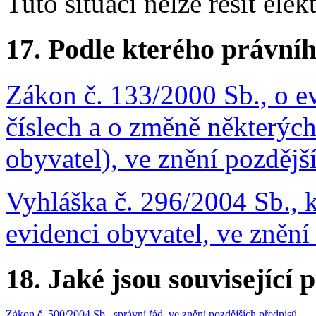
Tuto situaci nelze řešit elek
17.
Podle kterého právníh
Zákon č. 133/2000 Sb., o e
číslech a o změně některýc
obyvatel), ve znění pozdějš
Vyhláška č. 296/2004 Sb., 
evidenci obyvatel, ve znění
18.
Jaké jsou související 
Zákon č. 500/2004 Sb., správní řád, ve znění pozdějších předpisů