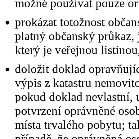
možné používat pouze ori
prokázat totožnost obča
platný občanský průkaz
který je veřejnou listinou
doložit doklad opravňují
výpis z katastru nemovit
pokud doklad nevlastní,
potvrzení oprávněné oso
místa trvalého pobytu; t
případě, že oprávněná os