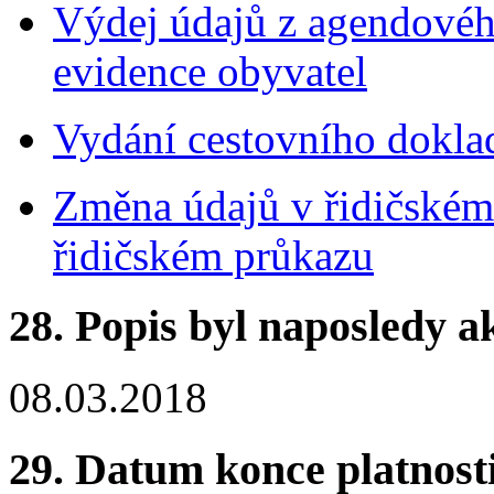
Výdej údajů z agendovéh
evidence obyvatel
Vydání cestovního dokla
Změna údajů v řidičské
řidičském průkazu
28.
Popis byl naposledy a
08.03.2018
29.
Datum konce platnost