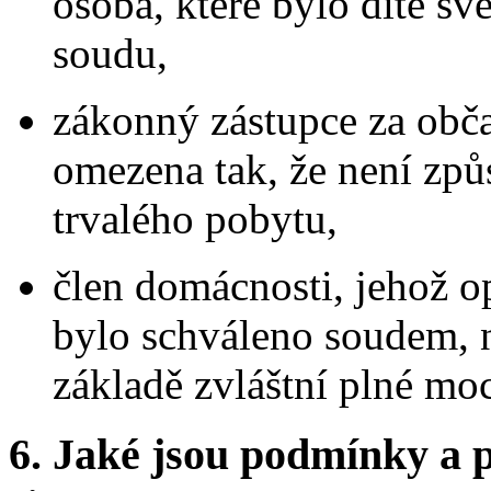
osoba, které bylo dítě s
soudu,
zákonný zástupce za obča
omezena tak, že není způ
trvalého pobytu,
člen domácnosti, jehož o
bylo schváleno soudem, 
základě zvláštní plné mo
6.
Jaké jsou podmínky a p