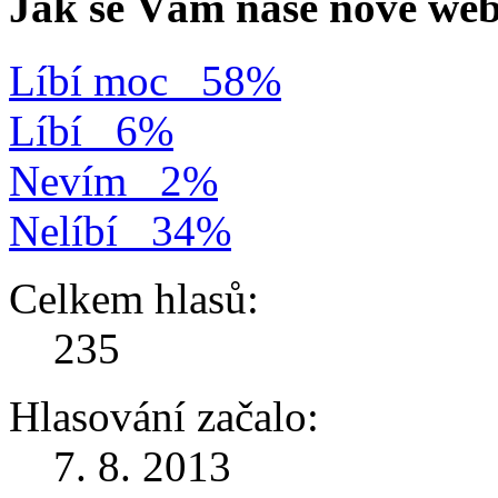
Jak se Vám naše nové web
Líbí moc
58%
Líbí
6%
Nevím
2%
Nelíbí
34%
Celkem hlasů:
235
Hlasování začalo:
7. 8. 2013