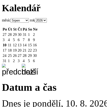
Kalendář
měsíc
rok
Po
Út
St
Čt
Pá
So
Ne
27
28
29
30
31
1
2
3
4
5
6
7
8
9
10
11
12
13
14
15
16
17
18
19
20
21
22
23
24
25
26
27
28
29
30
31
1
2
3
4
5
6
Datum a čas
Dnes je
pondělí
,
10. 8. 202