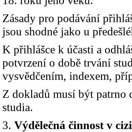
18. roku jeho věku.
Zásady pro podávání přihláš
jsou shodné jako u předešl
K přihlášce k účasti a odhlá
potvrzení o době trvání stu
vysvědčením, indexem, příp
Z dokladů musí být patrno 
studia.
3.
Výdělečná činnost v ciz