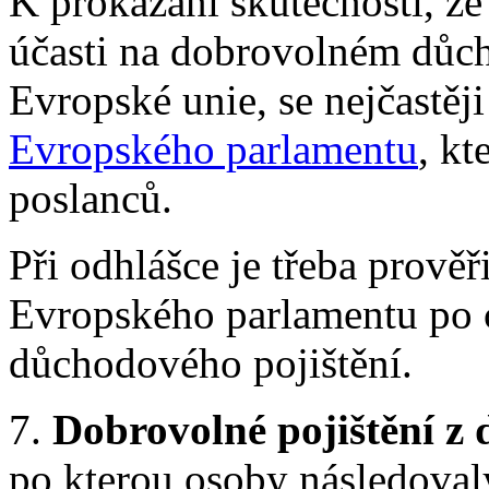
K prokázání skutečnosti, že
účasti na dobrovolném důc
Evropské unie, se nejčastěj
Evropského parlamentu
, kt
poslanců.
Při odhlášce je třeba prověř
Evropského parlamentu po 
důchodového pojištění.
7.
Dobrovolné pojištění z 
po kterou osoby následoval