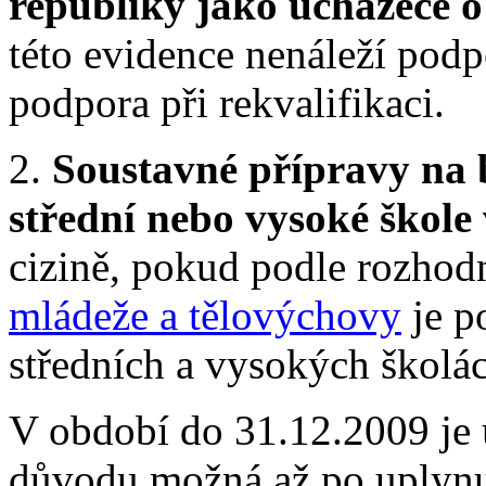
republiky jako uchazeče 
této evidence nenáleží pod
podpora při rekvalifikaci.
2.
Soustavné přípravy na 
střední nebo vysoké škole
cizině, pokud podle rozhod
mládeže a tělovýchovy
je p
středních a vysokých školác
V období do 31.12.2009 je ú
důvodu možná až po uplynut