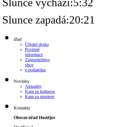
Slunce vychází:
5:32
Slunce zapadá:
20:21
úřad
Úřední deska
Povinné
informace
Zastupitelstvo
obce
e-podatelna
Novinky
Aktuality
Kam za kulturou
Kam za sportem
Kontakty
Obecní úřad Hostějov